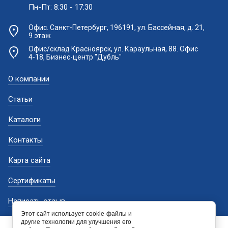
Пн-Пт: 8:30 - 17:30
Офис. Санкт-Петербург, 196191, ул. Бассейная, д. 21,
9 этаж
Офис/склад Красноярск, ул. Караульная, 88. Офис
4-18, Бизнес-центр "Дубль"
О компании
Статьи
Каталоги
Контакты
Карта сайта
Сертификаты
Написать отзыв
Этот сайт использует cookie-файлы и
Поиск по сайту
другие технологии для улучшения его
Этот сайт использует файлы cookie и метаданные. Продолжая