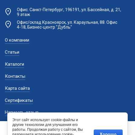
Офис. Санкт-Петербург, 196191, ул. Бассейная, д. 21,
9 этаж
Офис/склад Красноярск, ул. Караульная, 88. Офис
4-18, Бизнес-центр "Дубль"
О компании
Статьи
Каталоги
Контакты
Карта сайта
Сертификаты
Написать отзыв
Этот сайт использует cookie-файлы и
Поиск по сайту
другие технологии для улучшения его
Этот сайт использует файлы cookie и метаданные. Продолжая
работы. Продолжая работу с сайтом, Вы
просматривать его, вы соглашаетесь на использование нами
Хорошо
разрешаете использование cookie-